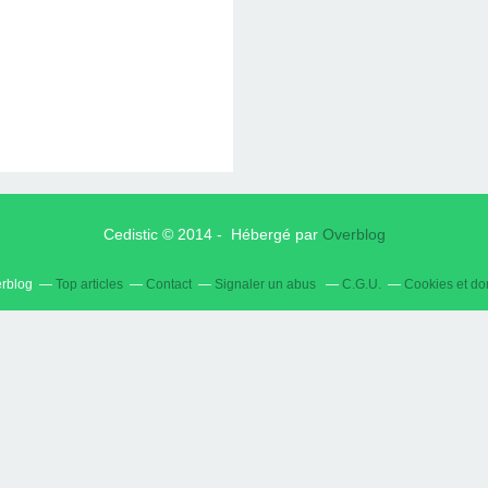
Cedistic © 2014 - Hébergé par
Overblog
erblog
Top articles
Contact
Signaler un abus
C.G.U.
Cookies et do